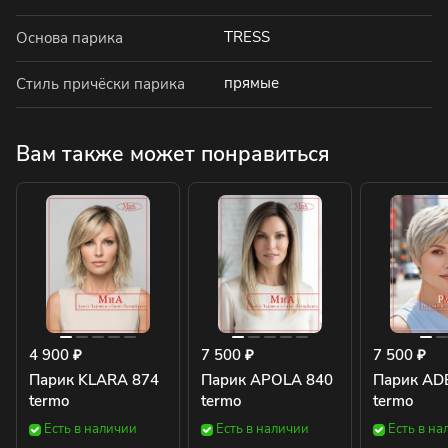
TRESS
Основа парика
прямые
Стиль причёски парика
Вам также может понравиться
4 900 ₽
7 500 ₽
7 500 ₽
Парик KLARA 874
Парик APOLA 840
Парик AD
termo
termo
termo
Есть в наличии
Есть в наличии
Есть в на