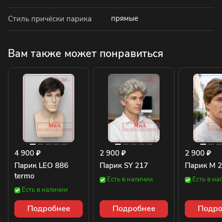
прямые
Стиль причёски парика
Вам также может понравиться
4 900 ₽
2 900 ₽
2 900 ₽
Парик LEO 886
Парик SY 217
Парик M 
termo
Есть в наличии
Есть в на
Есть в наличии
Подробнее
Подробнее
Подро