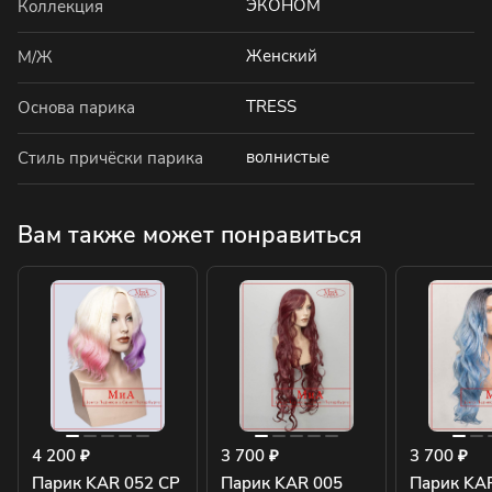
ЭКОНОМ
Коллекция
Женский
М/Ж
TRESS
Основа парика
волнистые
Стиль причёски парика
Вам также может понравиться
4 200 ₽
3 700 ₽
3 700 ₽
Парик KAR 052 CP
Парик KAR 005
Парик KA