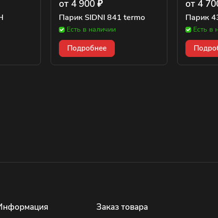
от 4 900 ₽
от 4 70
H
Парик SIDNI 841 termo
Парик 4
Есть в наличии
Есть в 
Подробнее
Подро
Информация
Заказ товара