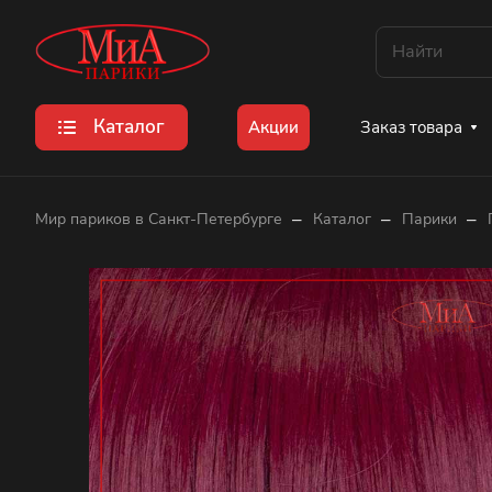
Каталог
Заказ товара
Акции
–
–
–
Мир париков в Санкт-Петербурге
Каталог
Парики