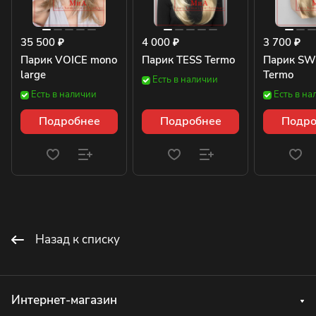
35 500 ₽
4 000 ₽
3 700 ₽
Парик VOICE mono
Парик TESS Termo
Парик SW
large
Termo
Есть в наличии
Есть в наличии
Есть в на
Подробнее
Подробнее
Подро
Назад к списку
Интернет-магазин