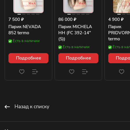
7 500 ₽
86 000 ₽
4 900 ₽
Парик NEVADA
Парик MICHELA
Парик
852 termo
HH (FC 392-14"
PRIDVORN
(S))
termo
Есть в наличии
Есть в наличии
Есть в на
Подробнее
Подробнее
Подро
Назад к списку