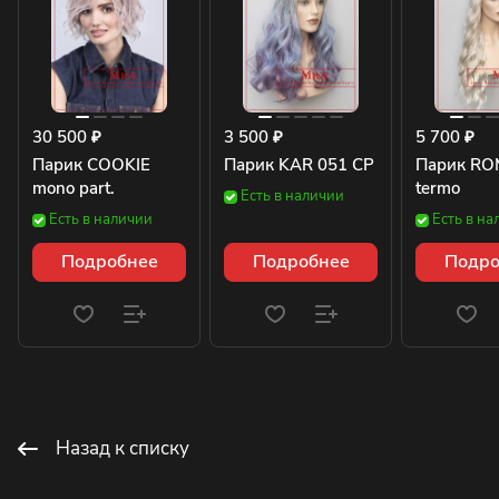
30 500 ₽
3 500 ₽
5 700 ₽
Парик COOKIE
Парик KAR 051 CP
Парик RO
mono part.
termo
Есть в наличии
Есть в наличии
Есть в на
Подробнее
Подробнее
Подро
Назад к списку