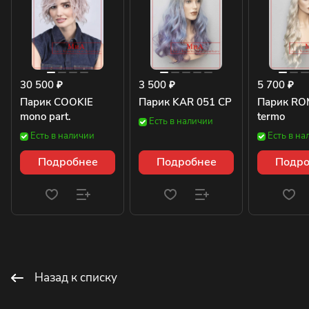
30 500 ₽
3 500 ₽
5 700 ₽
Парик COOKIE
Парик KAR 051 CP
Парик RO
mono part.
termo
Есть в наличии
Есть в наличии
Есть в на
Подробнее
Подробнее
Подро
Назад к списку