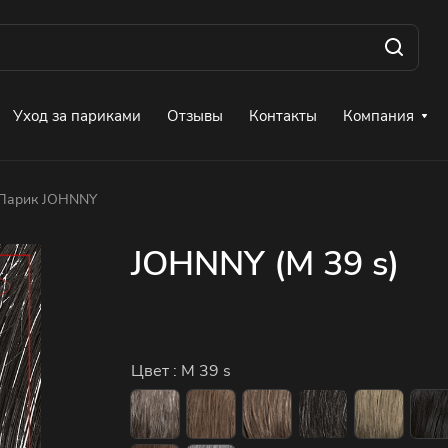
Уход за париками
Отзывы
Контакты
Компания
Парик JOHNNY
JOHNNY (M 39 s)
Цвет :
M 39 s