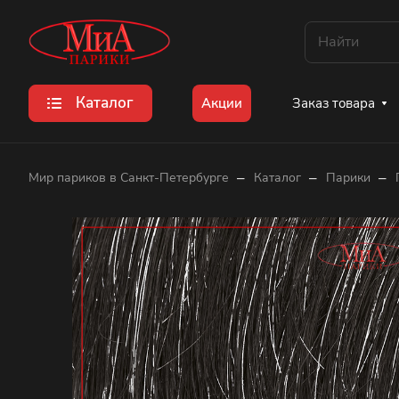
Каталог
Заказ товара
Акции
–
–
–
Мир париков в Санкт-Петербурге
Каталог
Парики