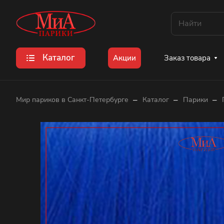
Каталог
Заказ товара
Акции
–
–
–
Мир париков в Санкт-Петербурге
Каталог
Парики